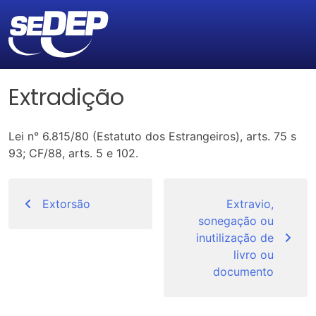
Extradição
Lei n° 6.815/80 (Estatuto dos Estrangeiros), arts. 75 s
93; CF/88, arts. 5 e 102.
Navegação
de
Extorsão
Extravio,
sonegação ou
Post
inutilização de
livro ou
documento