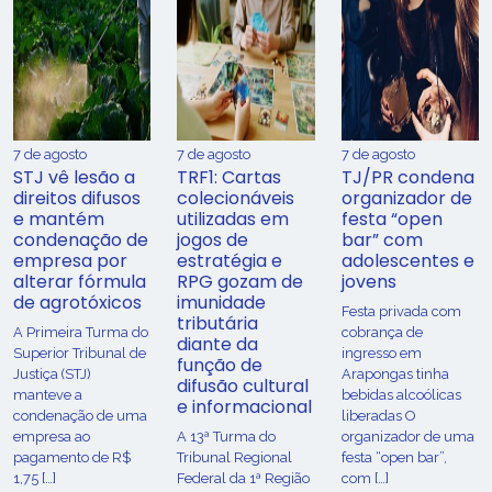
7 de agosto
7 de agosto
7 de agosto
STJ vê lesão a
TRF1: Cartas
TJ/PR condena
direitos difusos
colecionáveis
organizador de
e mantém
utilizadas em
festa “open
condenação de
jogos de
bar” com
empresa por
estratégia e
adolescentes e
alterar fórmula
RPG gozam de
jovens
de agrotóxicos
imunidade
Festa privada com
tributária
​A Primeira Turma do
cobrança de
diante da
Superior Tribunal de
ingresso em
função de
Justiça (STJ)
Arapongas tinha
difusão cultural
manteve a
bebidas alcoólicas
e informacional
condenação de uma
liberadas O
empresa ao
A 13ª Turma do
organizador de uma
pagamento de R$
Tribunal Regional
festa “open bar”,
1,75 […]
Federal da 1ª Região
com […]