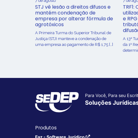
7 de agosto
7 de ago
STJ vê lesão a direitos difusos e
TRF1: 
mantém condenação de
utiliz
empresa por alterar fórmula de
e RPG
agrotóxicos
tribut
difusã
​A Primeira Turma do Superior Tribunal de
Justiça (STJ) manteve a condenação de
A 13ª T
uma empresa ao pagamento de R$ 1,75 […]
da 1ª R
determin
Para Você, Para seu Escrit
Soluções Jurídica
Produtos
Faz - Software Jurídico