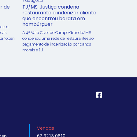
7 de agosto
r de
TJ/MS: Justiça condena
restaurante a indenizar cliente
que encontrou barata em
hambúrguer
resso
icas
A 4ª Vara Cível de Campo Grande/MS
ta “open
condenou uma rede de restaurantes ao
pagamento de indenização por danos
morais e […]
Vendas
67 3213 0810
dep