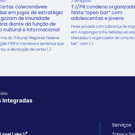
sto
7 de agosto
Cartas colecionáveis
TJ/PR condena organizado
adas em jogos de estratégia
festa “open bar” com
 gozam de imunidade
adolescentes e jovens
ária diante da função de
Festa privada com cobrança de ing
o cultural e informacional
em Arapongas tinha bebidas alcoól
urma do Tribunal Regional Federal
liberadas O organizador de uma fes
egião (TRF1) manteve a sentença que
bar”, com […]
ou a devolução de cartas […]
ório
s Integradas
Serviços
Legal Lake
Sobre a Se