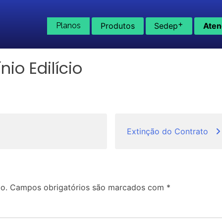
+
Planos
Produtos
Sedep
Aten
io Edilício
Extinção do Contrato
o.
Campos obrigatórios são marcados com
*