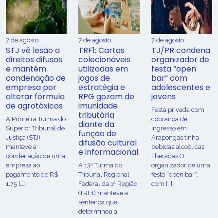
7 de agosto
7 de agosto
7 de agosto
STJ vê lesão a
TRF1: Cartas
TJ/PR condena
direitos difusos
colecionáveis
organizador de
e mantém
utilizadas em
festa “open
condenação de
jogos de
bar” com
empresa por
estratégia e
adolescentes e
alterar fórmula
RPG gozam de
jovens
de agrotóxicos
imunidade
Festa privada com
tributária
​A Primeira Turma do
cobrança de
diante da
Superior Tribunal de
ingresso em
função de
Justiça (STJ)
Arapongas tinha
difusão cultural
manteve a
bebidas alcoólicas
e informacional
condenação de uma
liberadas O
empresa ao
A 13ª Turma do
organizador de uma
pagamento de R$
Tribunal Regional
festa “open bar”,
1,75 […]
Federal da 1ª Região
com […]
(TRF1) manteve a
sentença que
determinou a