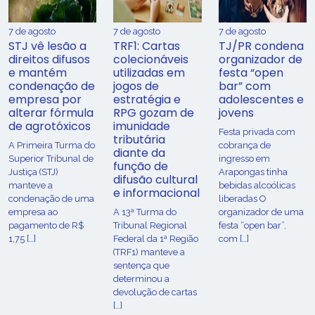
7 de agosto
7 de agosto
7 de agosto
STJ vê lesão a
TRF1: Cartas
TJ/PR condena
direitos difusos
colecionáveis
organizador de
e mantém
utilizadas em
festa “open
condenação de
jogos de
bar” com
empresa por
estratégia e
adolescentes e
alterar fórmula
RPG gozam de
jovens
de agrotóxicos
imunidade
Festa privada com
tributária
​A Primeira Turma do
cobrança de
diante da
Superior Tribunal de
ingresso em
função de
Justiça (STJ)
Arapongas tinha
difusão cultural
manteve a
bebidas alcoólicas
e informacional
condenação de uma
liberadas O
empresa ao
A 13ª Turma do
organizador de uma
pagamento de R$
Tribunal Regional
festa “open bar”,
1,75 […]
Federal da 1ª Região
com […]
(TRF1) manteve a
sentença que
determinou a
devolução de cartas
[…]