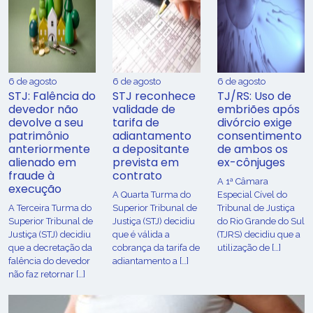
6 de agosto
6 de agosto
6 de agosto
STJ: Falência do
STJ reconhece
TJ/RS: Uso de
devedor não
validade de
embriões após
devolve a seu
tarifa de
divórcio exige
patrimônio
adiantamento
consentimento
anteriormente
a depositante
de ambos os
alienado em
prevista em
ex-cônjuges
fraude à
contrato
A 1ª Câmara
execução
A Quarta Turma do
Especial Cível do
A Terceira Turma do
Superior Tribunal de
Tribunal de Justiça
Superior Tribunal de
Justiça (STJ) decidiu
do Rio Grande do Sul
Justiça (STJ) decidiu
que é válida a
(TJRS) decidiu que a
que a decretação da
cobrança da tarifa de
utilização de […]
falência do devedor
adiantamento a […]
não faz retornar […]