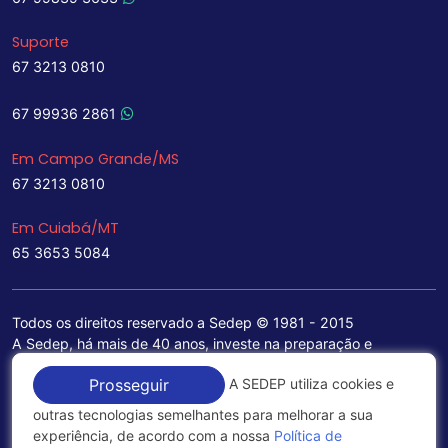
Suporte
67 3213 0810
67 99936 2861
Em Campo Grande/MS
67 3213 0810
Em Cuiabá/MT
65 3653 5084
Todos os direitos reservado a Sedep © 1981 - 2015
A Sedep, há mais de 40 anos, investe na preparação e
treinamento de funcionários e na aquisição de tecnologia de
A SEDEP utiliza cookies e
Prosseguir
ponta para a ampliação de seu portfólio de serviços voltados
para a área jurídica, que contemplam informações seguras e
outras tecnologias semelhantes para melhorar a sua
excelentes soluções empresariais.
experiência, de acordo com a nossa
Política de