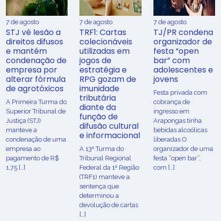
7 de agosto
7 de agosto
7 de agosto
STJ vê lesão a
TRF1: Cartas
TJ/PR condena
direitos difusos
colecionáveis
organizador de
e mantém
utilizadas em
festa “open
condenação de
jogos de
bar” com
empresa por
estratégia e
adolescentes e
alterar fórmula
RPG gozam de
jovens
de agrotóxicos
imunidade
Festa privada com
tributária
​A Primeira Turma do
cobrança de
diante da
Superior Tribunal de
ingresso em
função de
Justiça (STJ)
Arapongas tinha
difusão cultural
manteve a
bebidas alcoólicas
e informacional
condenação de uma
liberadas O
empresa ao
A 13ª Turma do
organizador de uma
pagamento de R$
Tribunal Regional
festa “open bar”,
1,75 […]
Federal da 1ª Região
com […]
(TRF1) manteve a
sentença que
determinou a
devolução de cartas
[…]