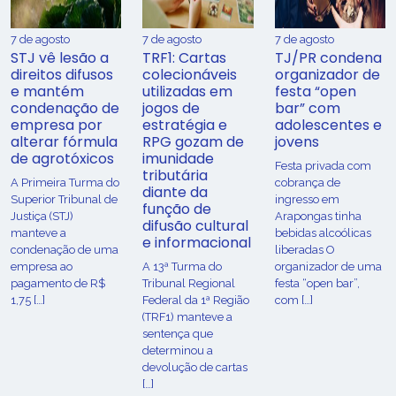
7 de agosto
7 de agosto
7 de agosto
STJ vê lesão a
TRF1: Cartas
TJ/PR condena
direitos difusos
colecionáveis
organizador de
e mantém
utilizadas em
festa “open
condenação de
jogos de
bar” com
empresa por
estratégia e
adolescentes e
alterar fórmula
RPG gozam de
jovens
de agrotóxicos
imunidade
Festa privada com
tributária
​A Primeira Turma do
cobrança de
diante da
Superior Tribunal de
ingresso em
função de
Justiça (STJ)
Arapongas tinha
difusão cultural
manteve a
bebidas alcoólicas
e informacional
condenação de uma
liberadas O
empresa ao
A 13ª Turma do
organizador de uma
pagamento de R$
Tribunal Regional
festa “open bar”,
1,75 […]
Federal da 1ª Região
com […]
(TRF1) manteve a
sentença que
determinou a
devolução de cartas
[…]