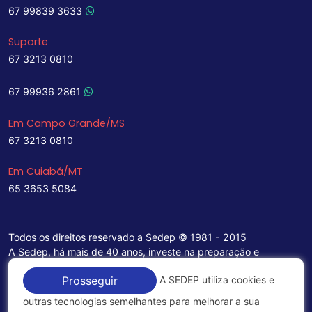
67 99839 3633
Suporte
67 3213 0810
67 99936 2861
Em Campo Grande/MS
67 3213 0810
Em Cuiabá/MT
65 3653 5084
Todos os direitos reservado a Sedep © 1981 - 2015
A Sedep, há mais de 40 anos, investe na preparação e
treinamento de funcionários e na aquisição de tecnologia de
A SEDEP utiliza cookies e
Prosseguir
ponta para a ampliação de seu portfólio de serviços voltados
para a área jurídica, que contemplam informações seguras e
outras tecnologias semelhantes para melhorar a sua
excelentes soluções empresariais.