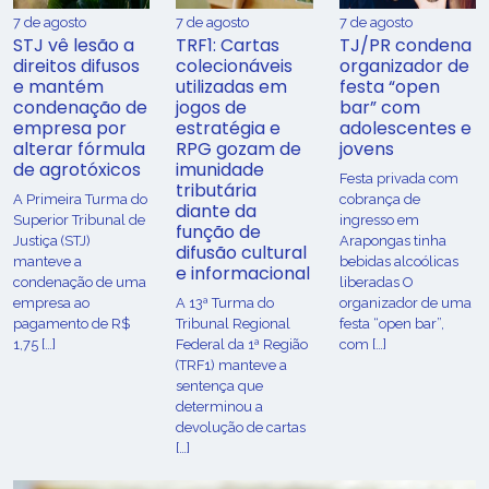
7 de agosto
7 de agosto
7 de agosto
STJ vê lesão a
TRF1: Cartas
TJ/PR condena
direitos difusos
colecionáveis
organizador de
e mantém
utilizadas em
festa “open
condenação de
jogos de
bar” com
empresa por
estratégia e
adolescentes e
alterar fórmula
RPG gozam de
jovens
de agrotóxicos
imunidade
Festa privada com
tributária
​A Primeira Turma do
cobrança de
diante da
Superior Tribunal de
ingresso em
função de
Justiça (STJ)
Arapongas tinha
difusão cultural
manteve a
bebidas alcoólicas
e informacional
condenação de uma
liberadas O
empresa ao
A 13ª Turma do
organizador de uma
pagamento de R$
Tribunal Regional
festa “open bar”,
1,75 […]
Federal da 1ª Região
com […]
(TRF1) manteve a
sentença que
determinou a
devolução de cartas
[…]