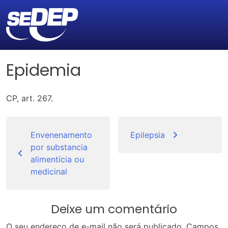
Epidemia
CP, art. 267.
Navegação
de
Envenenamento
Epilepsia
por substancia
Post
alimentícia ou
medicinal
Deixe um comentário
O seu endereço de e-mail não será publicado.
Campos