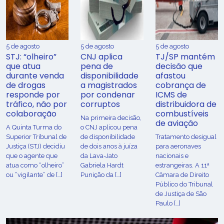
5 de agosto
5 de agosto
5 de agosto
STJ: “olheiro”
CNJ aplica
TJ/SP mantém
que atua
pena de
decisão que
durante venda
disponibilidade
afastou
de drogas
a magistrados
cobrança de
responde por
por condenar
ICMS de
tráfico, não por
corruptos
distribuidora de
colaboração
combustíveis
Na primeira decisão,
de aviação
A Quinta Turma do
o CNJ aplicou pena
Superior Tribunal de
de disponibilidade
Tratamento desigual
Justiça (STJ) decidiu
de dois anos à juíza
para aeronaves
que o agente que
da Lava-Jato
nacionais e
atua como “olheiro”
Gabriela Hardt
estrangeiras. A 11ª
ou “vigilante” de […]
Punição da […]
Câmara de Direito
Público do Tribunal
de Justiça de São
Paulo […]