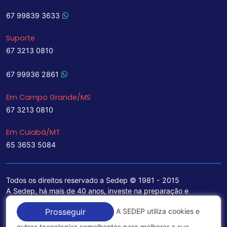
67 99839 3633
Suporte
67 3213 0810
67 99936 2861
Em Campo Grande/MS
67 3213 0810
Em Cuiabá/MT
65 3653 5084
Todos os direitos reservado a Sedep © 1981 - 2015
A Sedep, há mais de 40 anos, investe na preparação e
treinamento de funcionários e na aquisição de tecnologia de
A SEDEP utiliza cookies e
Prosseguir
ponta para a ampliação de seu portfólio de serviços voltados
para a área jurídica, que contemplam informações seguras e
outras tecnologias semelhantes para melhorar a sua