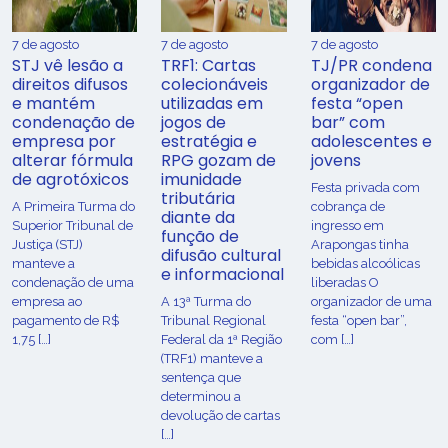
7 de agosto
7 de agosto
7 de agosto
STJ vê lesão a
TRF1: Cartas
TJ/PR condena
direitos difusos
colecionáveis
organizador de
e mantém
utilizadas em
festa “open
condenação de
jogos de
bar” com
empresa por
estratégia e
adolescentes e
alterar fórmula
RPG gozam de
jovens
de agrotóxicos
imunidade
Festa privada com
tributária
​A Primeira Turma do
cobrança de
diante da
Superior Tribunal de
ingresso em
função de
Justiça (STJ)
Arapongas tinha
difusão cultural
manteve a
bebidas alcoólicas
e informacional
condenação de uma
liberadas O
empresa ao
A 13ª Turma do
organizador de uma
pagamento de R$
Tribunal Regional
festa “open bar”,
1,75 […]
Federal da 1ª Região
com […]
(TRF1) manteve a
sentença que
determinou a
devolução de cartas
[…]