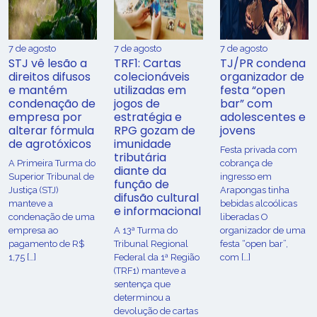
7 de agosto
7 de agosto
7 de agosto
STJ vê lesão a
TRF1: Cartas
TJ/PR condena
direitos difusos
colecionáveis
organizador de
e mantém
utilizadas em
festa “open
condenação de
jogos de
bar” com
empresa por
estratégia e
adolescentes e
alterar fórmula
RPG gozam de
jovens
de agrotóxicos
imunidade
Festa privada com
tributária
​A Primeira Turma do
cobrança de
diante da
Superior Tribunal de
ingresso em
função de
Justiça (STJ)
Arapongas tinha
difusão cultural
manteve a
bebidas alcoólicas
e informacional
condenação de uma
liberadas O
empresa ao
A 13ª Turma do
organizador de uma
pagamento de R$
Tribunal Regional
festa “open bar”,
1,75 […]
Federal da 1ª Região
com […]
(TRF1) manteve a
sentença que
determinou a
devolução de cartas