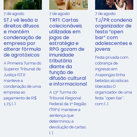
7 de agosto
7 de agosto
7 de agosto
STJ vê lesão a
TRF1: Cartas
TJ/PR condena
direitos difusos
colecionáveis
organizador de
e mantém
utilizadas em
festa “open
condenação de
jogos de
bar” com
empresa por
estratégia e
adolescentes e
alterar fórmula
RPG gozam de
jovens
de agrotóxicos
imunidade
Festa privada com
tributária
​A Primeira Turma do
cobrança de
diante da
Superior Tribunal de
ingresso em
função de
Justiça (STJ)
Arapongas tinha
difusão cultural
manteve a
bebidas alcoólicas
e informacional
condenação de uma
liberadas O
empresa ao
A 13ª Turma do
organizador de uma
pagamento de R$
Tribunal Regional
festa “open bar”,
1,75 […]
Federal da 1ª Região
com […]
(TRF1) manteve a
sentença que
determinou a
devolução de cartas
[…]