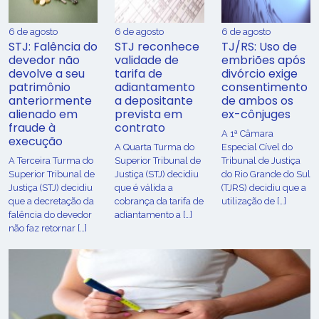
6 de agosto
6 de agosto
6 de agosto
STJ: Falência do
STJ reconhece
TJ/RS: Uso de
devedor não
validade de
embriões após
devolve a seu
tarifa de
divórcio exige
patrimônio
adiantamento
consentimento
anteriormente
a depositante
de ambos os
alienado em
prevista em
ex-cônjuges
fraude à
contrato
A 1ª Câmara
execução
A Quarta Turma do
Especial Cível do
A Terceira Turma do
Superior Tribunal de
Tribunal de Justiça
Superior Tribunal de
Justiça (STJ) decidiu
do Rio Grande do Sul
Justiça (STJ) decidiu
que é válida a
(TJRS) decidiu que a
que a decretação da
cobrança da tarifa de
utilização de […]
falência do devedor
adiantamento a […]
não faz retornar […]