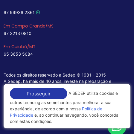
67 99936 2861
Em Campo Grande/MS
67 3213 0810
Em Cuiabá/MT
65 3653 5084
Todos os direitos reservado a Sedep © 1981 - 2015
A Sedep, há mais de 40 anos, investe na preparação e
treinamento de funcionários e na aquisição de tecnologia de
A SEDEP utiliza cookies e
Prosseguir
ponta para a ampliação de seu portfólio de serviços voltados
para a área jurídica, que contemplam informações seguras e
outras tecnologias semelhantes para melhorar a sua
excelentes soluções empresariais.
experiência, de acordo com a nossa
Política de
Privacidade
e, ao continuar navegando, você concorda
Política de Privacidade
com estas condições.