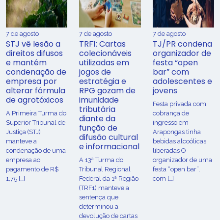
7 de agosto
7 de agosto
7 de agosto
STJ vê lesão a
TRF1: Cartas
TJ/PR condena
direitos difusos
colecionáveis
organizador de
e mantém
utilizadas em
festa “open
condenação de
jogos de
bar” com
empresa por
estratégia e
adolescentes e
alterar fórmula
RPG gozam de
jovens
de agrotóxicos
imunidade
Festa privada com
tributária
​A Primeira Turma do
cobrança de
diante da
Superior Tribunal de
ingresso em
função de
Justiça (STJ)
Arapongas tinha
difusão cultural
manteve a
bebidas alcoólicas
e informacional
condenação de uma
liberadas O
empresa ao
A 13ª Turma do
organizador de uma
pagamento de R$
Tribunal Regional
festa “open bar”,
1,75 […]
Federal da 1ª Região
com […]
(TRF1) manteve a
sentença que
determinou a
devolução de cartas