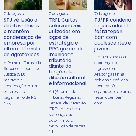
7 de agosto
7 de agosto
7 de agosto
STJ vê lesão a
TRF1: Cartas
TJ/PR condena
direitos difusos
colecionáveis
organizador de
e mantém
utilizadas em
festa “open
condenação de
jogos de
bar” com
empresa por
estratégia e
adolescentes e
alterar fórmula
RPG gozam de
jovens
de agrotóxicos
imunidade
Festa privada com
tributária
​A Primeira Turma do
cobrança de
diante da
Superior Tribunal de
ingresso em
função de
Justiça (STJ)
Arapongas tinha
difusão cultural
manteve a
bebidas alcoólicas
e informacional
condenação de uma
liberadas O
empresa ao
A 13ª Turma do
organizador de uma
pagamento de R$
Tribunal Regional
festa “open bar”,
1,75 […]
Federal da 1ª Região
com […]
(TRF1) manteve a
sentença que
determinou a
devolução de cartas
[…]