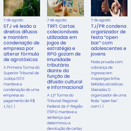
7 de agosto
7 de agosto
7 de agosto
STJ vê lesão a
TRF1: Cartas
TJ/PR condena
direitos difusos
colecionáveis
organizador de
e mantém
utilizadas em
festa “open
condenação de
jogos de
bar” com
empresa por
estratégia e
adolescentes e
alterar fórmula
RPG gozam de
jovens
de agrotóxicos
imunidade
Festa privada com
tributária
​A Primeira Turma do
cobrança de
diante da
Superior Tribunal de
ingresso em
função de
Justiça (STJ)
Arapongas tinha
difusão cultural
manteve a
bebidas alcoólicas
e informacional
condenação de uma
liberadas O
empresa ao
A 13ª Turma do
organizador de uma
pagamento de R$
Tribunal Regional
festa “open bar”,
1,75 […]
Federal da 1ª Região
com […]
(TRF1) manteve a
sentença que
determinou a
devolução de cartas