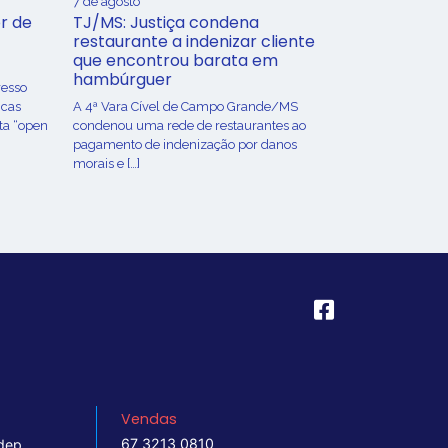
7 de agosto
r de
TJ/MS: Justiça condena
restaurante a indenizar cliente
que encontrou barata em
hambúrguer
resso
icas
A 4ª Vara Cível de Campo Grande/MS
ta “open
condenou uma rede de restaurantes ao
pagamento de indenização por danos
morais e […]
Vendas
67 3213 0810
dep