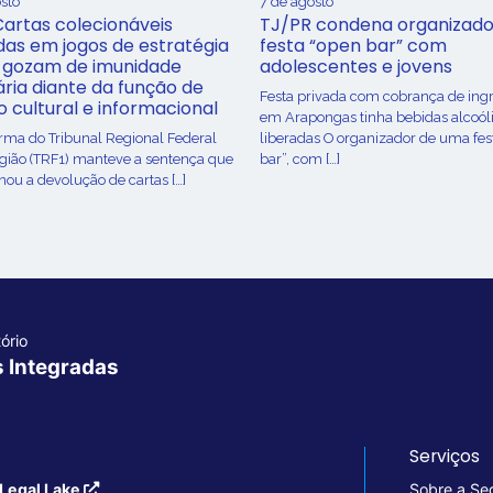
sto
7 de agosto
Cartas colecionáveis
TJ/PR condena organizado
adas em jogos de estratégia
festa “open bar” com
 gozam de imunidade
adolescentes e jovens
ária diante da função de
Festa privada com cobrança de ing
o cultural e informacional
em Arapongas tinha bebidas alcoól
urma do Tribunal Regional Federal
liberadas O organizador de uma fes
egião (TRF1) manteve a sentença que
bar”, com […]
ou a devolução de cartas […]
ório
s Integradas
Serviços
Legal Lake
Sobre a Se