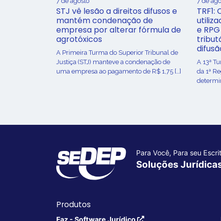
7 de agosto
7 de ago
STJ vê lesão a direitos difusos e
TRF1: 
mantém condenação de
utiliz
empresa por alterar fórmula de
e RPG
agrotóxicos
tribut
difusã
​A Primeira Turma do Superior Tribunal de
Justiça (STJ) manteve a condenação de
A 13ª T
uma empresa ao pagamento de R$ 1,75 […]
da 1ª R
determin
Para Você, Para seu Escrit
Soluções Jurídica
Produtos
Faz - Software Jurídico