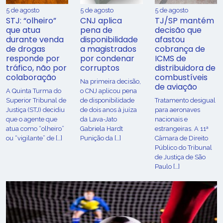
5 de agosto
5 de agosto
5 de agosto
STJ: “olheiro”
CNJ aplica
TJ/SP mantém
que atua
pena de
decisão que
durante venda
disponibilidade
afastou
de drogas
a magistrados
cobrança de
responde por
por condenar
ICMS de
tráfico, não por
corruptos
distribuidora de
colaboração
combustíveis
Na primeira decisão,
de aviação
A Quinta Turma do
o CNJ aplicou pena
Superior Tribunal de
de disponibilidade
Tratamento desigual
Justiça (STJ) decidiu
de dois anos à juíza
para aeronaves
que o agente que
da Lava-Jato
nacionais e
atua como “olheiro”
Gabriela Hardt
estrangeiras. A 11ª
ou “vigilante” de […]
Punição da […]
Câmara de Direito
Público do Tribunal
de Justiça de São
Paulo […]