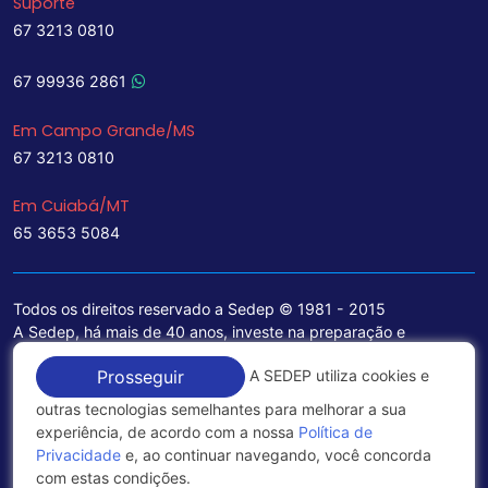
Suporte
67 3213 0810
67 99936 2861
Em Campo Grande/MS
67 3213 0810
Em Cuiabá/MT
65 3653 5084
Todos os direitos reservado a Sedep © 1981 - 2015
A Sedep, há mais de 40 anos, investe na preparação e
treinamento de funcionários e na aquisição de tecnologia de
A SEDEP utiliza cookies e
Prosseguir
ponta para a ampliação de seu portfólio de serviços voltados
para a área jurídica, que contemplam informações seguras e
outras tecnologias semelhantes para melhorar a sua
excelentes soluções empresariais.
experiência, de acordo com a nossa
Política de
Privacidade
e, ao continuar navegando, você concorda
Política de Privacidade
com estas condições.