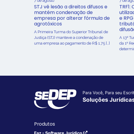
7 de agosto
7 de ago
STJ vê lesão a direitos difusos e
TRF1: 
mantém condenação de
utiliz
empresa por alterar fórmula de
e RPG
agrotóxicos
tribut
difusã
​A Primeira Turma do Superior Tribunal de
Justiça (STJ) manteve a condenação de
A 13ª T
uma empresa ao pagamento de R$ 1,75 […]
da 1ª R
determin
Para Você, Para seu Escrit
Soluções Jurídica
Produtos
Faz - Software Jurídico