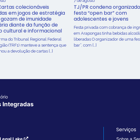
sto
7 de agosto
Cartas colecionáveis
TJ/PR condena organizado
adas em jogos de estratégia
festa “open bar” com
 gozam de imunidade
adolescentes e jovens
ária diante da função de
Festa privada com cobrança de ing
o cultural e informacional
em Arapongas tinha bebidas alcoól
urma do Tribunal Regional Federal
liberadas O organizador de uma fes
egião (TRF1) manteve a sentença que
bar”, com […]
ou a devolução de cartas […]
ório
s Integradas
Serviços
Legal Lake
Sobre a Se