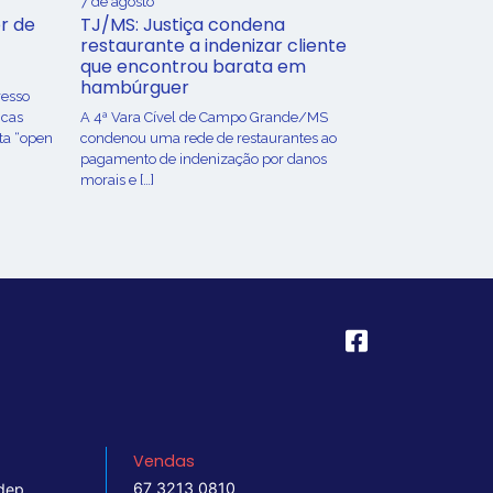
7 de agosto
r de
TJ/MS: Justiça condena
restaurante a indenizar cliente
que encontrou barata em
hambúrguer
resso
icas
A 4ª Vara Cível de Campo Grande/MS
ta “open
condenou uma rede de restaurantes ao
pagamento de indenização por danos
morais e […]
Vendas
67 3213 0810
dep