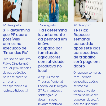
10 de agosto
10 de agosto
10 de agosto
STF determina
TRF1 determina
TRT/RS:
que PF apure
levantamento
Repouso
possíveis
da penhora em
semanal
crimes na
imóvel
concedido
execução de
ocupado por
após sete dias
‘Emendas Pix’
famílias de
consecutivos
agricultores
de trabalho
Decisão do ministro
com atividade
será pago em
Flávio Dino também
produtiva no
dobro
requer providências
local
de outros órgãos
O repouso semanal
para esclarecer e
A 13ª Turma do
remunerado
ampliar a
Tribunal Regional
concedido após o
transparência e a
Federal da 1ª Região
sétimo dia
rastreabilidade […]
(TRF1) manteve a
consecutivo de
sentença que
trabalho deve ser
determinou o
pago em dobro. A
levantamento da
decisão unânime […]