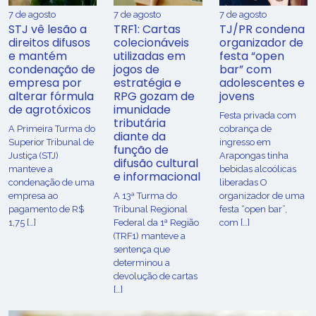
7 de agosto
7 de agosto
7 de agosto
STJ vê lesão a
TRF1: Cartas
TJ/PR condena
direitos difusos
colecionáveis
organizador de
e mantém
utilizadas em
festa “open
condenação de
jogos de
bar” com
empresa por
estratégia e
adolescentes e
alterar fórmula
RPG gozam de
jovens
de agrotóxicos
imunidade
Festa privada com
tributária
​A Primeira Turma do
cobrança de
diante da
Superior Tribunal de
ingresso em
função de
Justiça (STJ)
Arapongas tinha
difusão cultural
manteve a
bebidas alcoólicas
e informacional
condenação de uma
liberadas O
empresa ao
A 13ª Turma do
organizador de uma
pagamento de R$
Tribunal Regional
festa “open bar”,
1,75 […]
Federal da 1ª Região
com […]
(TRF1) manteve a
sentença que
determinou a
devolução de cartas
[…]