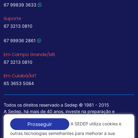
67 99839 3633
Suporte
67 3213 0810
67 99936 2861
Em Campo Grande/MS
67 3213 0810
Em Cuiabá/MT
65 3653 5084
Todos os direitos reservado a Sedep © 1981 - 2015
A Sedep, há mais de 40 anos, investe na preparação e
treinamento de funcionários e na aquisição de tecnologia de
A SEDEP utiliza cookies e
Prosseguir
ponta para a ampliação de seu portfólio de serviços voltados
para a área jurídica, que contemplam informações seguras e
outras tecnologias semelhantes para melhorar a sua
excelentes soluções empresariais.