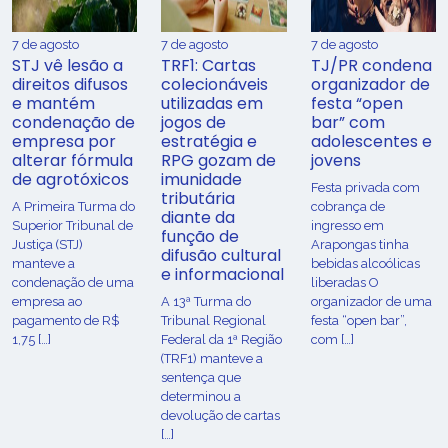
7 de agosto
7 de agosto
7 de agosto
STJ vê lesão a
TRF1: Cartas
TJ/PR condena
direitos difusos
colecionáveis
organizador de
e mantém
utilizadas em
festa “open
condenação de
jogos de
bar” com
empresa por
estratégia e
adolescentes e
alterar fórmula
RPG gozam de
jovens
de agrotóxicos
imunidade
Festa privada com
tributária
​A Primeira Turma do
cobrança de
diante da
Superior Tribunal de
ingresso em
função de
Justiça (STJ)
Arapongas tinha
difusão cultural
manteve a
bebidas alcoólicas
e informacional
condenação de uma
liberadas O
empresa ao
A 13ª Turma do
organizador de uma
pagamento de R$
Tribunal Regional
festa “open bar”,
1,75 […]
Federal da 1ª Região
com […]
(TRF1) manteve a
sentença que
determinou a
devolução de cartas
[…]