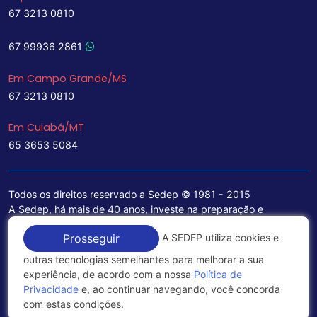
67 3213 0810
67 99936 2861
Em Campo Grande/MS
67 3213 0810
Em Cuiabá/MT
65 3653 5084
Todos os direitos reservado a Sedep © 1981 - 2015
A Sedep, há mais de 40 anos, investe na preparação e
treinamento de funcionários e na aquisição de tecnologia de
A SEDEP utiliza cookies e
Prosseguir
ponta para a ampliação de seu portfólio de serviços voltados
para a área jurídica, que contemplam informações seguras e
outras tecnologias semelhantes para melhorar a sua
excelentes soluções empresariais.
experiência, de acordo com a nossa
Política de
Privacidade
e, ao continuar navegando, você concorda
Política de Privacidade
com estas condições.