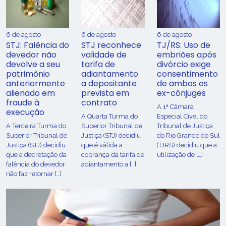
6 de agosto
6 de agosto
6 de agosto
STJ: Falência do
STJ reconhece
TJ/RS: Uso de
devedor não
validade de
embriões após
devolve a seu
tarifa de
divórcio exige
patrimônio
adiantamento
consentimento
anteriormente
a depositante
de ambos os
alienado em
prevista em
ex-cônjuges
fraude à
contrato
A 1ª Câmara
execução
A Quarta Turma do
Especial Cível do
A Terceira Turma do
Superior Tribunal de
Tribunal de Justiça
Superior Tribunal de
Justiça (STJ) decidiu
do Rio Grande do Sul
Justiça (STJ) decidiu
que é válida a
(TJRS) decidiu que a
que a decretação da
cobrança da tarifa de
utilização de […]
falência do devedor
adiantamento a […]
não faz retornar […]