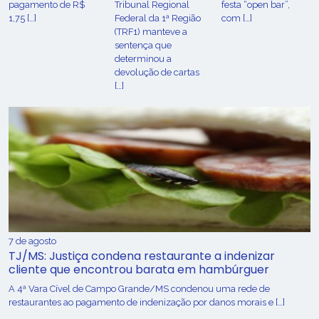
pagamento de R$
Tribunal Regional
festa “open bar”,
1,75 […]
Federal da 1ª Região
com […]
(TRF1) manteve a
sentença que
determinou a
devolução de cartas
[…]
7 de agosto
TJ/MS: Justiça condena restaurante a indenizar
cliente que encontrou barata em hambúrguer
A 4ª Vara Cível de Campo Grande/MS condenou uma rede de
restaurantes ao pagamento de indenização por danos morais e […]