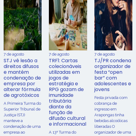
7 de agosto
7 de agosto
7 de agosto
STJ vê lesão a
TRF1: Cartas
TJ/PR condena
direitos difusos
colecionáveis
organizador de
e mantém
utilizadas em
festa “open
condenação de
jogos de
bar” com
empresa por
estratégia e
adolescentes e
alterar fórmula
RPG gozam de
jovens
de agrotóxicos
imunidade
Festa privada com
tributária
​A Primeira Turma do
cobrança de
diante da
Superior Tribunal de
ingresso em
função de
Justiça (STJ)
Arapongas tinha
difusão cultural
manteve a
bebidas alcoólicas
e informacional
condenação de uma
liberadas O
empresa ao
A 13ª Turma do
organizador de uma