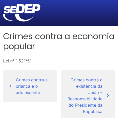
Crimes contra a economia
popular
Lei n° 1.521/51.
Navegação
de
Crimes contra a
Crimes contra a
criança e o
existência da
Post
adolescente
União –
Responsabilidade
do Presidente da
República