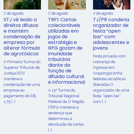
7 de agosto
7 de agosto
7 de agosto
STJ vê lesão a
TRF1: Cartas
TJ/PR condena
direitos difusos
colecionáveis
organizador de
e mantém
utilizadas em
festa “open
condenação de
jogos de
bar” com
empresa por
estratégia e
adolescentes e
alterar fórmula
RPG gozam de
jovens
de agrotóxicos
imunidade
Festa privada com
tributária
​A Primeira Turma do
cobrança de
diante da
Superior Tribunal de
ingresso em
função de
Justiça (STJ)
Arapongas tinha
difusão cultural
manteve a
bebidas alcoólicas
e informacional
condenação de uma
liberadas O
empresa ao
A 13ª Turma do
organizador de uma
pagamento de R$
Tribunal Regional
festa “open bar”,
1,75 […]
Federal da 1ª Região
com […]
(TRF1) manteve a
sentença que
determinou a
devolução de cartas
[…]