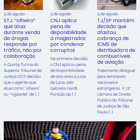
5 de agosto
5 de agosto
5 de agosto
STJ: “olheiro”
CNJ aplica
TJ/SP mantém
que atua
pena de
decisão que
durante venda
disponibilidade
afastou
de drogas
a magistrados
cobrança de
responde por
por condenar
ICMS de
tráfico, não por
corruptos
distribuidora de
colaboração
combustíveis
Na primeira decisão,
de aviação
A Quinta Turma do
o CNJ aplicou pena
Superior Tribunal de
de disponibilidade
Tratamento desigual
Justiça (STJ) decidiu
de dois anos à juíza
para aeronaves
que o agente que
da Lava-Jato
nacionais e
atua como “olheiro”
Gabriela Hardt
estrangeiras. A 11ª
ou “vigilante” de […]
Punição da […]
Câmara de Direito
Público do Tribunal
de Justiça de São
Paulo […]