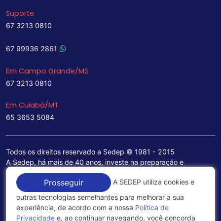
Suporte
67 3213 0810
67 99936 2861
Em Campo Grande/MS
67 3213 0810
Em Cuiabá/MT
65 3653 5084
Todos os direitos reservado a Sedep © 1981 - 2015
A Sedep, há mais de 40 anos, investe na preparação e
treinamento de funcionários e na aquisição de tecnologia de
A SEDEP utiliza cookies e
Prosseguir
ponta para a ampliação de seu portfólio de serviços voltados
para a área jurídica, que contemplam informações seguras e
outras tecnologias semelhantes para melhorar a sua
excelentes soluções empresariais.
experiência, de acordo com a nossa
Política de
Privacidade
e, ao continuar navegando, você concorda