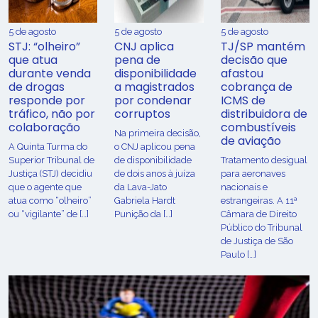
5 de agosto
5 de agosto
5 de agosto
STJ: “olheiro”
CNJ aplica
TJ/SP mantém
que atua
pena de
decisão que
durante venda
disponibilidade
afastou
de drogas
a magistrados
cobrança de
responde por
por condenar
ICMS de
tráfico, não por
corruptos
distribuidora de
colaboração
combustíveis
Na primeira decisão,
de aviação
A Quinta Turma do
o CNJ aplicou pena
Superior Tribunal de
de disponibilidade
Tratamento desigual
Justiça (STJ) decidiu
de dois anos à juíza
para aeronaves
que o agente que
da Lava-Jato
nacionais e
atua como “olheiro”
Gabriela Hardt
estrangeiras. A 11ª
ou “vigilante” de […]
Punição da […]
Câmara de Direito
Público do Tribunal
de Justiça de São
Paulo […]