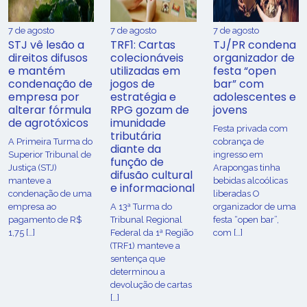
7 de agosto
7 de agosto
7 de agosto
STJ vê lesão a
TRF1: Cartas
TJ/PR condena
direitos difusos
colecionáveis
organizador de
e mantém
utilizadas em
festa “open
condenação de
jogos de
bar” com
empresa por
estratégia e
adolescentes e
alterar fórmula
RPG gozam de
jovens
de agrotóxicos
imunidade
Festa privada com
tributária
​A Primeira Turma do
cobrança de
diante da
Superior Tribunal de
ingresso em
função de
Justiça (STJ)
Arapongas tinha
difusão cultural
manteve a
bebidas alcoólicas
e informacional
condenação de uma
liberadas O
empresa ao
A 13ª Turma do
organizador de uma
pagamento de R$
Tribunal Regional
festa “open bar”,
1,75 […]
Federal da 1ª Região
com […]
(TRF1) manteve a
sentença que
determinou a
devolução de cartas
[…]