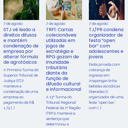
7 de agosto
7 de agosto
7 de agosto
STJ vê lesão a
TRF1: Cartas
TJ/PR condena
direitos difusos
colecionáveis
organizador de
e mantém
utilizadas em
festa “open
condenação de
jogos de
bar” com
empresa por
estratégia e
adolescentes e
alterar fórmula
RPG gozam de
jovens
de agrotóxicos
imunidade
Festa privada com
tributária
​A Primeira Turma do
cobrança de
diante da
Superior Tribunal de
ingresso em
função de
Justiça (STJ)
Arapongas tinha
difusão cultural
manteve a
bebidas alcoólicas
e informacional
condenação de uma
liberadas O
empresa ao
A 13ª Turma do
organizador de uma
pagamento de R$
Tribunal Regional
festa “open bar”,
1,75 […]
Federal da 1ª Região
com […]
(TRF1) manteve a
sentença que
determinou a