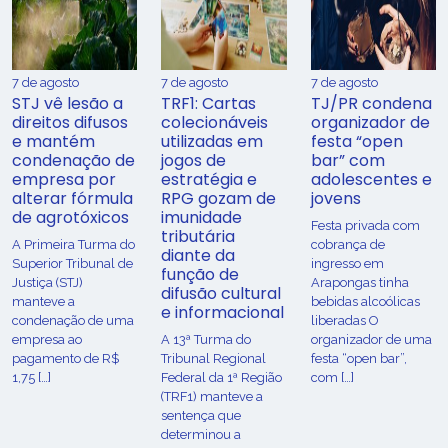
7 de agosto
7 de agosto
7 de agosto
STJ vê lesão a
TRF1: Cartas
TJ/PR condena
direitos difusos
colecionáveis
organizador de
e mantém
utilizadas em
festa “open
condenação de
jogos de
bar” com
empresa por
estratégia e
adolescentes e
alterar fórmula
RPG gozam de
jovens
de agrotóxicos
imunidade
Festa privada com
tributária
​A Primeira Turma do
cobrança de
diante da
Superior Tribunal de
ingresso em
função de
Justiça (STJ)
Arapongas tinha
difusão cultural
manteve a
bebidas alcoólicas
e informacional
condenação de uma
liberadas O
empresa ao
A 13ª Turma do
organizador de uma
pagamento de R$
Tribunal Regional
festa “open bar”,
1,75 […]
Federal da 1ª Região
com […]
(TRF1) manteve a
sentença que
determinou a