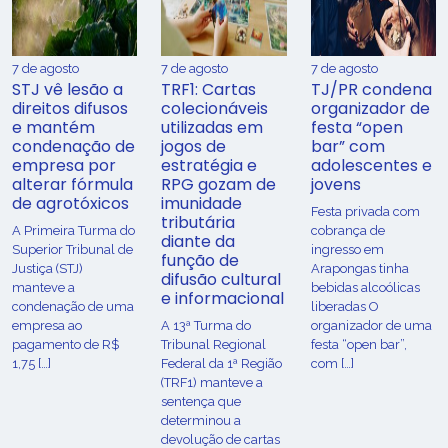
7 de agosto
7 de agosto
7 de agosto
STJ vê lesão a
TRF1: Cartas
TJ/PR condena
direitos difusos
colecionáveis
organizador de
e mantém
utilizadas em
festa “open
condenação de
jogos de
bar” com
empresa por
estratégia e
adolescentes e
alterar fórmula
RPG gozam de
jovens
de agrotóxicos
imunidade
Festa privada com
tributária
​A Primeira Turma do
cobrança de
diante da
Superior Tribunal de
ingresso em
função de
Justiça (STJ)
Arapongas tinha
difusão cultural
manteve a
bebidas alcoólicas
e informacional
condenação de uma
liberadas O
empresa ao
A 13ª Turma do
organizador de uma
pagamento de R$
Tribunal Regional
festa “open bar”,
1,75 […]
Federal da 1ª Região
com […]
(TRF1) manteve a
sentença que
determinou a
devolução de cartas