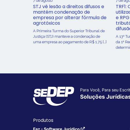
7 de agosto
7 de ago
STJ vê lesão a direitos difusos e
TRF1: 
mantém condenação de
utiliz
empresa por alterar fórmula de
e RPG
agrotóxicos
tribut
difusã
​A Primeira Turma do Superior Tribunal de
Justiça (STJ) manteve a condenação de
A 13ª T
uma empresa ao pagamento de R$ 1,75 […]
da 1ª R
determin
Para Você, Para seu Escrit
Soluções Jurídica
Produtos
Faz - Software Jurídico