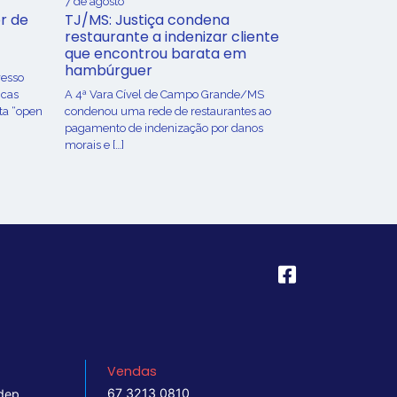
7 de agosto
r de
TJ/MS: Justiça condena
restaurante a indenizar cliente
que encontrou barata em
hambúrguer
resso
icas
A 4ª Vara Cível de Campo Grande/MS
ta “open
condenou uma rede de restaurantes ao
pagamento de indenização por danos
morais e […]
Vendas
67 3213 0810
dep