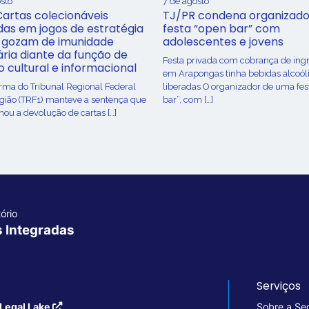
sto
7 de agosto
Cartas colecionáveis
TJ/PR condena organizado
adas em jogos de estratégia
festa “open bar” com
 gozam de imunidade
adolescentes e jovens
ária diante da função de
Festa privada com cobrança de ing
o cultural e informacional
em Arapongas tinha bebidas alcoól
urma do Tribunal Regional Federal
liberadas O organizador de uma fes
egião (TRF1) manteve a sentença que
bar”, com […]
ou a devolução de cartas […]
ório
s Integradas
Serviços
Legal Lake
Sobre a Se