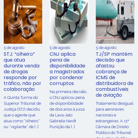
5 de agosto
5 de agosto
5 de agosto
STJ: “olheiro”
CNJ aplica
TJ/SP mantém
que atua
pena de
decisão que
durante venda
disponibilidade
afastou
de drogas
a magistrados
cobrança de
responde por
por condenar
ICMS de
tráfico, não por
corruptos
distribuidora de
colaboração
combustíveis
Na primeira decisão,
de aviação
A Quinta Turma do
o CNJ aplicou pena
Superior Tribunal de
de disponibilidade
Tratamento desigual
Justiça (STJ) decidiu
de dois anos à juíza
para aeronaves
que o agente que
da Lava-Jato
nacionais e
atua como “olheiro”
Gabriela Hardt
estrangeiras. A 11ª
ou “vigilante” de […]
Punição da […]
Câmara de Direito
Público do Tribunal