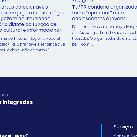
sto
7 de agosto
Cartas colecionáveis
TJ/PR condena organizado
adas em jogos de estratégia
festa “open bar” com
 gozam de imunidade
adolescentes e jovens
ária diante da função de
Festa privada com cobrança de ing
o cultural e informacional
em Arapongas tinha bebidas alcoól
urma do Tribunal Regional Federal
liberadas O organizador de uma fes
egião (TRF1) manteve a sentença que
bar”, com […]
ou a devolução de cartas […]
ório
s Integradas
Serviços
Legal Lake
Sobre a Se