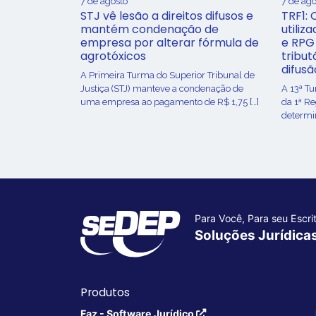
7 de agosto
7 de ago
STJ vê lesão a direitos difusos e
TRF1: 
mantém condenação de
utiliz
empresa por alterar fórmula de
e RPG
agrotóxicos
tribut
difusã
​A Primeira Turma do Superior Tribunal de
Justiça (STJ) manteve a condenação de
A 13ª T
uma empresa ao pagamento de R$ 1,75 […]
da 1ª R
determin
Para Você, Para seu Escrit
Soluções Jurídica
Produtos
Faz - Software Jurídico