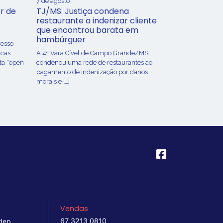
7 de agosto
r de
TJ/MS: Justiça condena
restaurante a indenizar cliente
que encontrou barata em
hambúrguer
resso
icas
A 4ª Vara Cível de Campo Grande/MS
ta “open
condenou uma rede de restaurantes ao
pagamento de indenização por danos
morais e […]
Vendas
67 3213 0810
dep