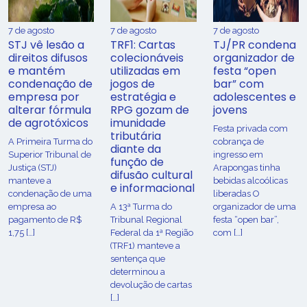
7 de agosto
7 de agosto
7 de agosto
STJ vê lesão a
TRF1: Cartas
TJ/PR condena
direitos difusos
colecionáveis
organizador de
e mantém
utilizadas em
festa “open
condenação de
jogos de
bar” com
empresa por
estratégia e
adolescentes e
alterar fórmula
RPG gozam de
jovens
de agrotóxicos
imunidade
Festa privada com
tributária
​A Primeira Turma do
cobrança de
diante da
Superior Tribunal de
ingresso em
função de
Justiça (STJ)
Arapongas tinha
difusão cultural
manteve a
bebidas alcoólicas
e informacional
condenação de uma
liberadas O
empresa ao
A 13ª Turma do
organizador de uma
pagamento de R$
Tribunal Regional
festa “open bar”,
1,75 […]
Federal da 1ª Região
com […]
(TRF1) manteve a
sentença que
determinou a
devolução de cartas
[…]