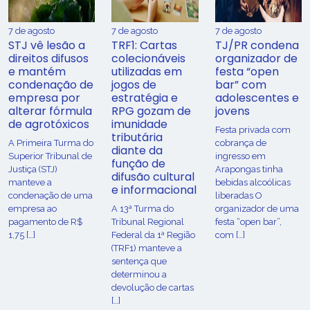
7 de agosto
7 de agosto
7 de agosto
STJ vê lesão a
TRF1: Cartas
TJ/PR condena
direitos difusos
colecionáveis
organizador de
e mantém
utilizadas em
festa “open
condenação de
jogos de
bar” com
empresa por
estratégia e
adolescentes e
alterar fórmula
RPG gozam de
jovens
de agrotóxicos
imunidade
Festa privada com
tributária
​A Primeira Turma do
cobrança de
diante da
Superior Tribunal de
ingresso em
função de
Justiça (STJ)
Arapongas tinha
difusão cultural
manteve a
bebidas alcoólicas
e informacional
condenação de uma
liberadas O
empresa ao
A 13ª Turma do
organizador de uma
pagamento de R$
Tribunal Regional
festa “open bar”,
1,75 […]
Federal da 1ª Região
com […]
(TRF1) manteve a
sentença que
determinou a
devolução de cartas
[…]