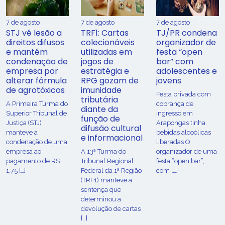
7 de agosto
7 de agosto
7 de agosto
STJ vê lesão a
TRF1: Cartas
TJ/PR condena
direitos difusos
colecionáveis
organizador de
e mantém
utilizadas em
festa “open
condenação de
jogos de
bar” com
empresa por
estratégia e
adolescentes e
alterar fórmula
RPG gozam de
jovens
de agrotóxicos
imunidade
Festa privada com
tributária
​A Primeira Turma do
cobrança de
diante da
Superior Tribunal de
ingresso em
função de
Justiça (STJ)
Arapongas tinha
difusão cultural
manteve a
bebidas alcoólicas
e informacional
condenação de uma
liberadas O
empresa ao
A 13ª Turma do
organizador de uma
pagamento de R$
Tribunal Regional
festa “open bar”,
1,75 […]
Federal da 1ª Região
com […]
(TRF1) manteve a
sentença que
determinou a
devolução de cartas
[…]