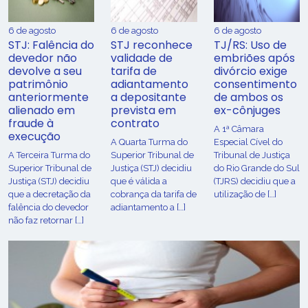
6 de agosto
6 de agosto
6 de agosto
STJ: Falência do
STJ reconhece
TJ/RS: Uso de
devedor não
validade de
embriões após
devolve a seu
tarifa de
divórcio exige
patrimônio
adiantamento
consentimento
anteriormente
a depositante
de ambos os
alienado em
prevista em
ex-cônjuges
fraude à
contrato
A 1ª Câmara
execução
A Quarta Turma do
Especial Cível do
A Terceira Turma do
Superior Tribunal de
Tribunal de Justiça
Superior Tribunal de
Justiça (STJ) decidiu
do Rio Grande do Sul
Justiça (STJ) decidiu
que é válida a
(TJRS) decidiu que a
que a decretação da
cobrança da tarifa de
utilização de […]
falência do devedor
adiantamento a […]
não faz retornar […]