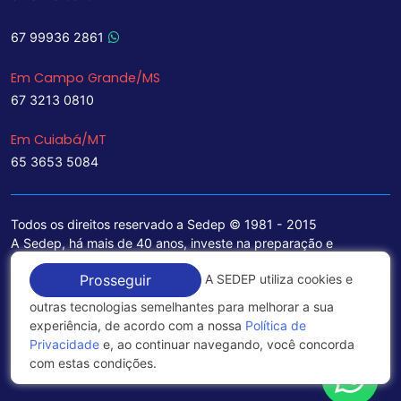
67 99936 2861
Em Campo Grande/MS
67 3213 0810
Em Cuiabá/MT
65 3653 5084
Todos os direitos reservado a Sedep © 1981 - 2015
A Sedep, há mais de 40 anos, investe na preparação e
treinamento de funcionários e na aquisição de tecnologia de
A SEDEP utiliza cookies e
Prosseguir
ponta para a ampliação de seu portfólio de serviços voltados
para a área jurídica, que contemplam informações seguras e
outras tecnologias semelhantes para melhorar a sua
excelentes soluções empresariais.
experiência, de acordo com a nossa
Política de
Privacidade
e, ao continuar navegando, você concorda
Política de Privacidade
com estas condições.