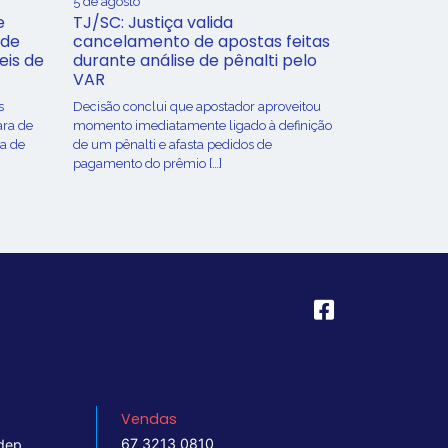
5 de agosto
e
TJ/SC: Justiça valida
 de
cancelamento de apostas feitas
eis de
durante análise de pênalti pelo
VAR
s
Decisão conclui que apostador aproveitou
ara de
momento imediatamente ligado à definição
ça de
de um pênalti e afasta pedidos de
pagamento do prêmio […]
Vendas
67 3213 0810
dep