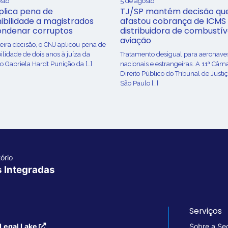
sto
5 de agosto
plica pena de
TJ/SP mantém decisão qu
ibilidade a magistrados
afastou cobrança de ICMS
ondenar corruptos
distribuidora de combustív
aviação
ira decisão, o CNJ aplicou pena de
ilidade de dois anos à juíza da
Tratamento desigual para aeronave
o Gabriela Hardt Punição da […]
nacionais e estrangeiras. A 11ª Câm
Direito Público do Tribunal de Justi
São Paulo […]
ório
s Integradas
Serviços
Legal Lake
Sobre a Se