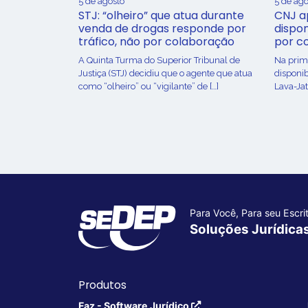
5 de agosto
5 de ago
STJ: “olheiro” que atua durante
CNJ a
venda de drogas responde por
dispon
tráfico, não por colaboração
por c
A Quinta Turma do Superior Tribunal de
Na prime
Justiça (STJ) decidiu que o agente que atua
disponib
como “olheiro” ou “vigilante” de […]
Lava-Jat
Para Você, Para seu Escrit
Soluções Jurídica
Produtos
Faz - Software Jurídico