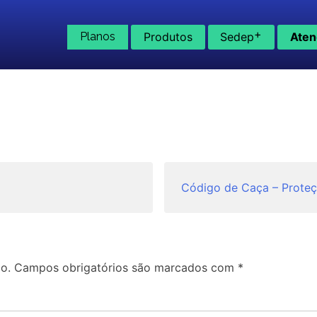
+
Planos
Produtos
Sedep
Aten
Código de Caça – Proteç
o.
Campos obrigatórios são marcados com
*