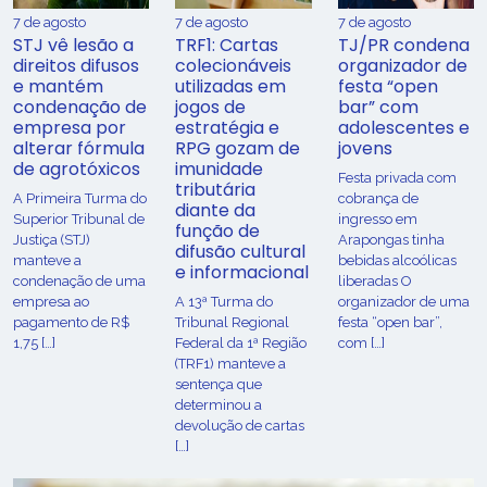
7 de agosto
7 de agosto
7 de agosto
STJ vê lesão a
TRF1: Cartas
TJ/PR condena
direitos difusos
colecionáveis
organizador de
e mantém
utilizadas em
festa “open
condenação de
jogos de
bar” com
empresa por
estratégia e
adolescentes e
alterar fórmula
RPG gozam de
jovens
de agrotóxicos
imunidade
Festa privada com
tributária
​A Primeira Turma do
cobrança de
diante da
Superior Tribunal de
ingresso em
função de
Justiça (STJ)
Arapongas tinha
difusão cultural
manteve a
bebidas alcoólicas
e informacional
condenação de uma
liberadas O
empresa ao
A 13ª Turma do
organizador de uma
pagamento de R$
Tribunal Regional
festa “open bar”,
1,75 […]
Federal da 1ª Região
com […]
(TRF1) manteve a
sentença que
determinou a
devolução de cartas
[…]