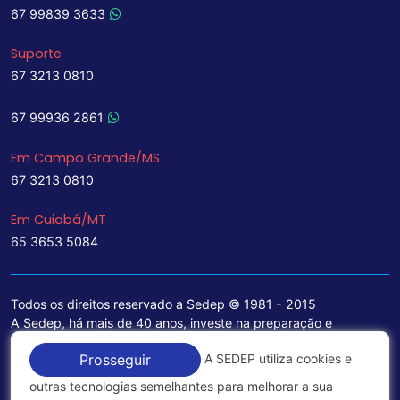
67 99839 3633
Suporte
67 3213 0810
67 99936 2861
Em Campo Grande/MS
67 3213 0810
Em Cuiabá/MT
65 3653 5084
Todos os direitos reservado a Sedep © 1981 - 2015
A Sedep, há mais de 40 anos, investe na preparação e
treinamento de funcionários e na aquisição de tecnologia de
A SEDEP utiliza cookies e
Prosseguir
ponta para a ampliação de seu portfólio de serviços voltados
para a área jurídica, que contemplam informações seguras e
outras tecnologias semelhantes para melhorar a sua
excelentes soluções empresariais.