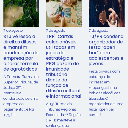
7 de agosto
7 de agosto
7 de agosto
STJ vê lesão a
TRF1: Cartas
TJ/PR condena
direitos difusos
colecionáveis
organizador de
e mantém
utilizadas em
festa “open
condenação de
jogos de
bar” com
empresa por
estratégia e
adolescentes e
alterar fórmula
RPG gozam de
jovens
de agrotóxicos
imunidade
Festa privada com
tributária
​A Primeira Turma do
cobrança de
diante da
Superior Tribunal de
ingresso em
função de
Justiça (STJ)
Arapongas tinha
difusão cultural
manteve a
bebidas alcoólicas
e informacional
condenação de uma
liberadas O
empresa ao
A 13ª Turma do
organizador de uma
pagamento de R$
Tribunal Regional
festa “open bar”,
1,75 […]
Federal da 1ª Região
com […]
(TRF1) manteve a
sentença que