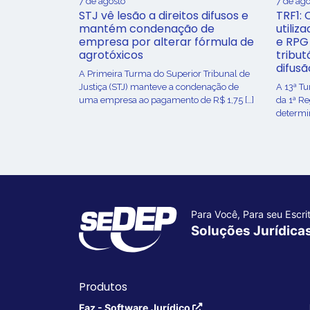
7 de agosto
7 de ago
STJ vê lesão a direitos difusos e
TRF1: 
mantém condenação de
utiliz
empresa por alterar fórmula de
e RPG
agrotóxicos
tribut
difusã
​A Primeira Turma do Superior Tribunal de
Justiça (STJ) manteve a condenação de
A 13ª T
uma empresa ao pagamento de R$ 1,75 […]
da 1ª R
determin
Para Você, Para seu Escrit
Soluções Jurídica
Produtos
Faz - Software Jurídico