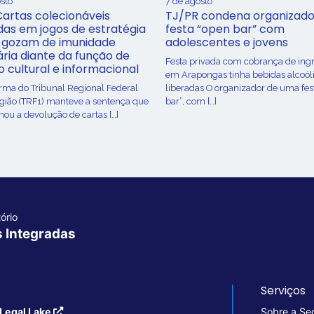
sto
7 de agosto
Cartas colecionáveis
TJ/PR condena organizado
adas em jogos de estratégia
festa “open bar” com
 gozam de imunidade
adolescentes e jovens
ária diante da função de
Festa privada com cobrança de ing
o cultural e informacional
em Arapongas tinha bebidas alcoól
urma do Tribunal Regional Federal
liberadas O organizador de uma fes
egião (TRF1) manteve a sentença que
bar”, com […]
ou a devolução de cartas […]
ório
s Integradas
Serviços
Legal Lake
Sobre a Se