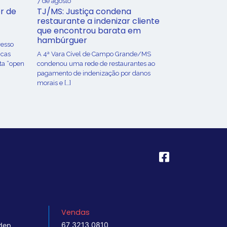
7 de agosto
r de
TJ/MS: Justiça condena
restaurante a indenizar cliente
que encontrou barata em
hambúrguer
resso
icas
A 4ª Vara Cível de Campo Grande/MS
ta “open
condenou uma rede de restaurantes ao
pagamento de indenização por danos
morais e […]
Vendas
67 3213 0810
dep