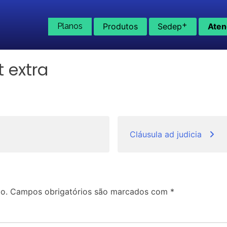
+
Planos
Produtos
Sedep
Aten
t extra
Cláusula ad judicia
o.
Campos obrigatórios são marcados com
*