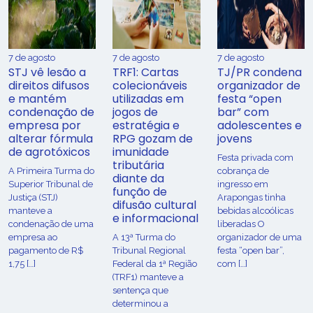
7 de agosto
7 de agosto
7 de agosto
STJ vê lesão a
TRF1: Cartas
TJ/PR condena
direitos difusos
colecionáveis
organizador de
e mantém
utilizadas em
festa “open
condenação de
jogos de
bar” com
empresa por
estratégia e
adolescentes e
alterar fórmula
RPG gozam de
jovens
de agrotóxicos
imunidade
Festa privada com
tributária
​A Primeira Turma do
cobrança de
diante da
Superior Tribunal de
ingresso em
função de
Justiça (STJ)
Arapongas tinha
difusão cultural
manteve a
bebidas alcoólicas
e informacional
condenação de uma
liberadas O
empresa ao
A 13ª Turma do
organizador de uma
pagamento de R$
Tribunal Regional
festa “open bar”,
1,75 […]
Federal da 1ª Região
com […]
(TRF1) manteve a
sentença que
determinou a