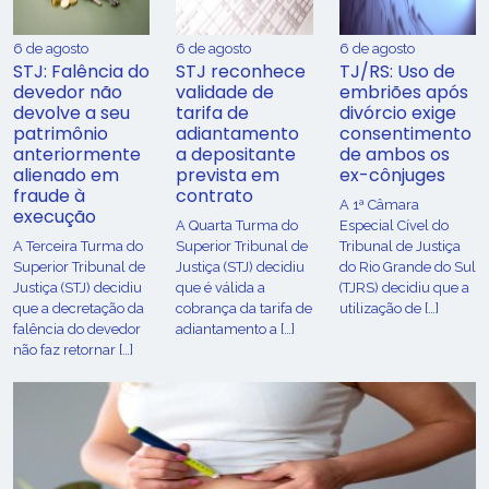
6 de agosto
6 de agosto
6 de agosto
STJ: Falência do
STJ reconhece
TJ/RS: Uso de
devedor não
validade de
embriões após
devolve a seu
tarifa de
divórcio exige
patrimônio
adiantamento
consentimento
anteriormente
a depositante
de ambos os
alienado em
prevista em
ex-cônjuges
fraude à
contrato
A 1ª Câmara
execução
A Quarta Turma do
Especial Cível do
A Terceira Turma do
Superior Tribunal de
Tribunal de Justiça
Superior Tribunal de
Justiça (STJ) decidiu
do Rio Grande do Sul
Justiça (STJ) decidiu
que é válida a
(TJRS) decidiu que a
que a decretação da
cobrança da tarifa de
utilização de […]
falência do devedor
adiantamento a […]
não faz retornar […]