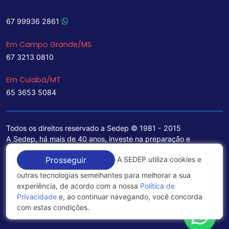
67 99936 2861
Em Campo Grande/MS
67 3213 0810
Em Cuiabá/MT
65 3653 5084
Todos os direitos reservado a Sedep © 1981 - 2015
A Sedep, há mais de 40 anos, investe na preparação e
treinamento de funcionários e na aquisição de tecnologia de
A SEDEP utiliza cookies e
Prosseguir
ponta para a ampliação de seu portfólio de serviços voltados
para a área jurídica, que contemplam informações seguras e
outras tecnologias semelhantes para melhorar a sua
excelentes soluções empresariais.
experiência, de acordo com a nossa
Política de
Privacidade
e, ao continuar navegando, você concorda
Política de Privacidade
com estas condições.