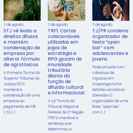
7 de agosto
7 de agosto
7 de agosto
STJ vê lesão a
TRF1: Cartas
TJ/PR condena
direitos difusos
colecionáveis
organizador de
e mantém
utilizadas em
festa “open
condenação de
jogos de
bar” com
empresa por
estratégia e
adolescentes e
alterar fórmula
RPG gozam de
jovens
de agrotóxicos
imunidade
Festa privada com
tributária
​A Primeira Turma do
cobrança de
diante da
Superior Tribunal de
ingresso em
função de
Justiça (STJ)
Arapongas tinha
difusão cultural
manteve a
bebidas alcoólicas
e informacional
condenação de uma
liberadas O
empresa ao
A 13ª Turma do
organizador de uma
pagamento de R$
Tribunal Regional
festa “open bar”,
1,75 […]
Federal da 1ª Região
com […]
(TRF1) manteve a
sentença que
determinou a