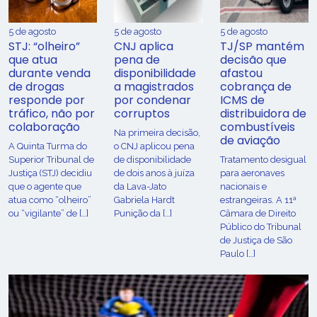
5 de agosto
5 de agosto
5 de agosto
STJ: “olheiro”
CNJ aplica
TJ/SP mantém
que atua
pena de
decisão que
durante venda
disponibilidade
afastou
de drogas
a magistrados
cobrança de
responde por
por condenar
ICMS de
tráfico, não por
corruptos
distribuidora de
colaboração
combustíveis
Na primeira decisão,
de aviação
A Quinta Turma do
o CNJ aplicou pena
Superior Tribunal de
de disponibilidade
Tratamento desigual
Justiça (STJ) decidiu
de dois anos à juíza
para aeronaves
que o agente que
da Lava-Jato
nacionais e
atua como “olheiro”
Gabriela Hardt
estrangeiras. A 11ª
ou “vigilante” de […]
Punição da […]
Câmara de Direito
Público do Tribunal
de Justiça de São
Paulo […]