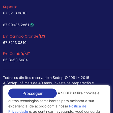
Suporte
67 3213 0810
67 99936 2861
Em Campo Grande/MS
67 3213 0810
Em Cuiabá/MT
65 3653 5084
Todos os direitos reservado a Sedep © 1981 - 2015
A Sedep, há mais de 40 anos, investe na preparação e
treinamento de funcionários e na aquisição de tecnologia de
A SEDEP utiliza cookies e
Prosseguir
ponta para a ampliação de seu portfólio de serviços voltados
para a área jurídica, que contemplam informações seguras e
outras tecnologias semelhantes para melhorar a sua
excelentes soluções empresariais.
experiência, de acordo com a nossa
Política de
Privacidade
e, ao continuar navegando, você concorda