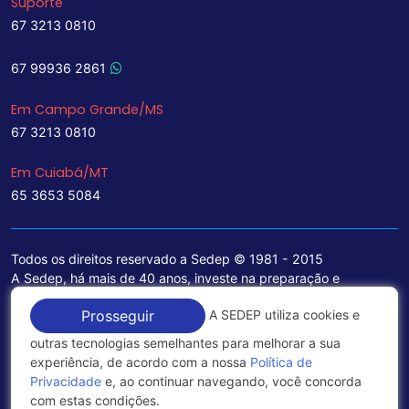
Suporte
67 3213 0810
67 99936 2861
Em Campo Grande/MS
67 3213 0810
Em Cuiabá/MT
65 3653 5084
Todos os direitos reservado a Sedep © 1981 - 2015
A Sedep, há mais de 40 anos, investe na preparação e
treinamento de funcionários e na aquisição de tecnologia de
A SEDEP utiliza cookies e
Prosseguir
ponta para a ampliação de seu portfólio de serviços voltados
para a área jurídica, que contemplam informações seguras e
outras tecnologias semelhantes para melhorar a sua
excelentes soluções empresariais.
experiência, de acordo com a nossa
Política de
Privacidade
e, ao continuar navegando, você concorda
Política de Privacidade
com estas condições.