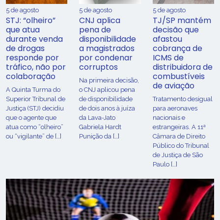
5 de agosto
5 de agosto
5 de agosto
STJ: “olheiro”
CNJ aplica
TJ/SP mantém
que atua
pena de
decisão que
durante venda
disponibilidade
afastou
de drogas
a magistrados
cobrança de
responde por
por condenar
ICMS de
tráfico, não por
corruptos
distribuidora de
colaboração
combustíveis
Na primeira decisão,
de aviação
A Quinta Turma do
o CNJ aplicou pena
Superior Tribunal de
de disponibilidade
Tratamento desigual
Justiça (STJ) decidiu
de dois anos à juíza
para aeronaves
que o agente que
da Lava-Jato
nacionais e
atua como “olheiro”
Gabriela Hardt
estrangeiras. A 11ª
ou “vigilante” de […]
Punição da […]
Câmara de Direito
Público do Tribunal
de Justiça de São
Paulo […]