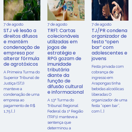
7 de agosto
7 de agosto
7 de agosto
STJ vê lesão a
TRF1: Cartas
TJ/PR condena
direitos difusos
colecionáveis
organizador de
e mantém
utilizadas em
festa “open
condenação de
jogos de
bar” com
empresa por
estratégia e
adolescentes e
alterar fórmula
RPG gozam de
jovens
de agrotóxicos
imunidade
Festa privada com
tributária
​A Primeira Turma do
cobrança de
diante da
Superior Tribunal de
ingresso em
função de
Justiça (STJ)
Arapongas tinha
difusão cultural
manteve a
bebidas alcoólicas
e informacional
condenação de uma
liberadas O
empresa ao
A 13ª Turma do
organizador de uma
pagamento de R$
Tribunal Regional
festa “open bar”,
1,75 […]
Federal da 1ª Região
com […]
(TRF1) manteve a
sentença que
determinou a