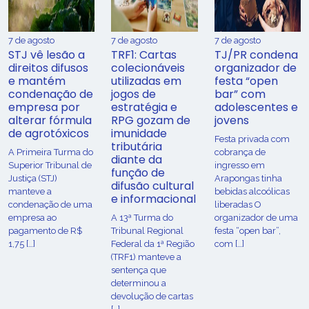
7 de agosto
7 de agosto
7 de agosto
STJ vê lesão a
TRF1: Cartas
TJ/PR condena
direitos difusos
colecionáveis
organizador de
e mantém
utilizadas em
festa “open
condenação de
jogos de
bar” com
empresa por
estratégia e
adolescentes e
alterar fórmula
RPG gozam de
jovens
de agrotóxicos
imunidade
Festa privada com
tributária
​A Primeira Turma do
cobrança de
diante da
Superior Tribunal de
ingresso em
função de
Justiça (STJ)
Arapongas tinha
difusão cultural
manteve a
bebidas alcoólicas
e informacional
condenação de uma
liberadas O
empresa ao
A 13ª Turma do
organizador de uma
pagamento de R$
Tribunal Regional
festa “open bar”,
1,75 […]
Federal da 1ª Região
com […]
(TRF1) manteve a
sentença que
determinou a
devolução de cartas