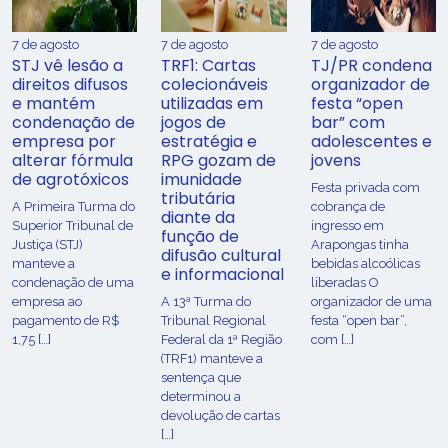
7 de agosto
7 de agosto
7 de agosto
STJ vê lesão a
TRF1: Cartas
TJ/PR condena
direitos difusos
colecionáveis
organizador de
e mantém
utilizadas em
festa “open
condenação de
jogos de
bar” com
empresa por
estratégia e
adolescentes e
alterar fórmula
RPG gozam de
jovens
de agrotóxicos
imunidade
Festa privada com
tributária
​A Primeira Turma do
cobrança de
diante da
Superior Tribunal de
ingresso em
função de
Justiça (STJ)
Arapongas tinha
difusão cultural
manteve a
bebidas alcoólicas
e informacional
condenação de uma
liberadas O
empresa ao
A 13ª Turma do
organizador de uma
pagamento de R$
Tribunal Regional
festa “open bar”,
1,75 […]
Federal da 1ª Região
com […]
(TRF1) manteve a
sentença que
determinou a
devolução de cartas
[…]